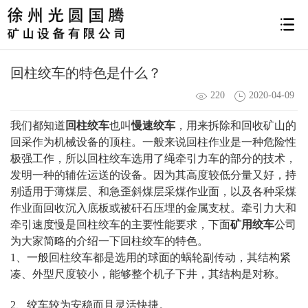
回柱绞车的特色是什么？
220
2020-04-09
我们都知道
回柱绞车
也叫
慢速绞车
，用来拆除和回收矿山的
回采作为机械设备的顶柱。一般来说回柱作业是一种危险性
极强工作，所以回柱绞车选用了绳牵引力车的部分的技术，
发明一种的辅佐运送的设备。因为其高度较低分量又好，持
别适用于薄煤层、和急歪斜煤层采煤作业面，以及各种采煤
作业面回收沉入底板或被矸石压埋的金属支杖。牵引力大和
牵引速度慢是回柱绞车的主要性能要求，下面
矿用绞车
公司
为大家简略的介绍一下回柱绞车的特色。
1、一般回柱绞车都是选用的球面的蜗轮副传动，其结构紧
凑、外型尺度较小，能够整个机子下井，其结构是对称。
2、绞车较为安稳而且灵活快捷。